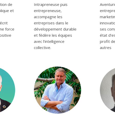
tion de
Intrapreneuse puis
Aventuri
blique et
entrepreneuse,
entrepr
accompagne les
marketin
écrit
entreprises dans le
innovati
ne force
développement durable
ses com
ositive
et fédère les équipes
état d’es
avec l’intelligence
profit d
collective.
autres