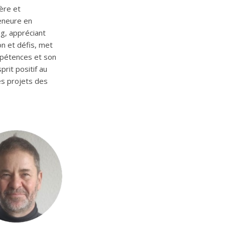
ère et
eneure en
g, appréciant
on et défis, met
pétences et son
prit positif au
es projets des