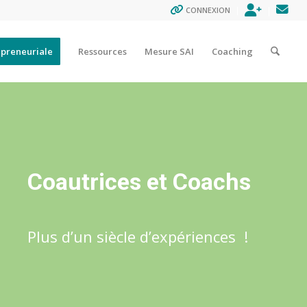
ENREGISTR
CON
CONNEXION
epreneuriale
Ressources
Mesure SAI
Coaching
Coautrices et Coachs
Plus d’un siècle d’expériences !