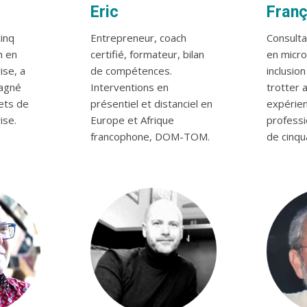
Eric
Franç
inq
Entrepreneur, coach
Consulta
h en
certifié, formateur, bilan
en micro
ise, a
de compétences.
inclusion
agné
Interventions en
trotter 
ets de
présentiel et distanciel en
expérie
ise.
Europe et Afrique
professi
francophone, DOM-TOM.
de cinqu